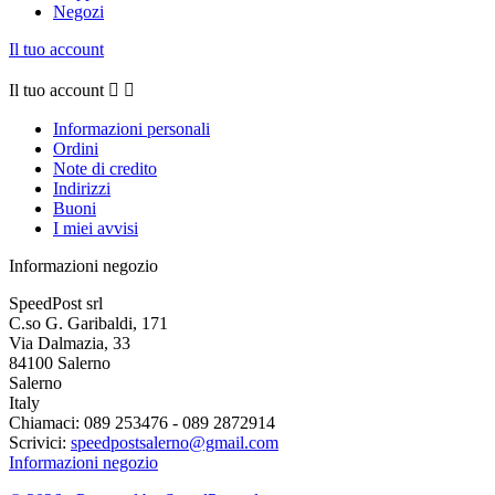
Negozi
Il tuo account
Il tuo account


Informazioni personali
Ordini
Note di credito
Indirizzi
Buoni
I miei avvisi
Informazioni negozio
SpeedPost srl
C.so G. Garibaldi, 171
Via Dalmazia, 33
84100 Salerno
Salerno
Italy
Chiamaci:
089 253476 - 089 2872914
Scrivici:
speedpostsalerno@gmail.com
Informazioni negozio