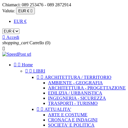
Chiamaci:
089 253476 - 089 2872914
Valuta:
EUR €

EUR €

Accedi
shopping_cart
Carrello
(0)



Home


LIBRI


ARCHITETTURA / TERRITORIO
AMBIENTE - GEOGRAFIA
ARCHITETTURA - PROGETTAZIONE
EDILIZIA / URBANISTICA
INGEGNERIA - SICUREZZA
TRASPORTI - TURISMO


ATTUALITA'
ARTE E COSTUME
CRONACA E INDAGINI
SOCIETA' E POLITICA