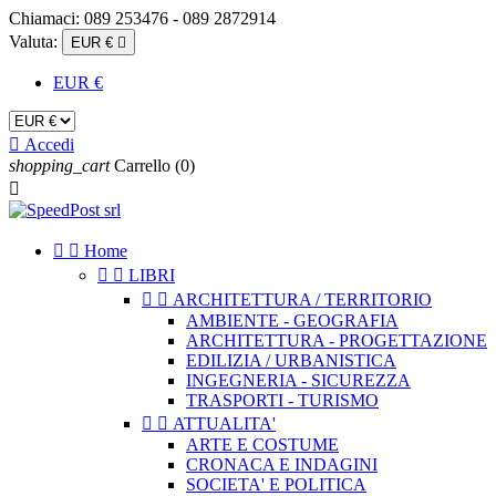
Chiamaci:
089 253476 - 089 2872914
Valuta:
EUR €

EUR €

Accedi
shopping_cart
Carrello
(0)



Home


LIBRI


ARCHITETTURA / TERRITORIO
AMBIENTE - GEOGRAFIA
ARCHITETTURA - PROGETTAZIONE
EDILIZIA / URBANISTICA
INGEGNERIA - SICUREZZA
TRASPORTI - TURISMO


ATTUALITA'
ARTE E COSTUME
CRONACA E INDAGINI
SOCIETA' E POLITICA