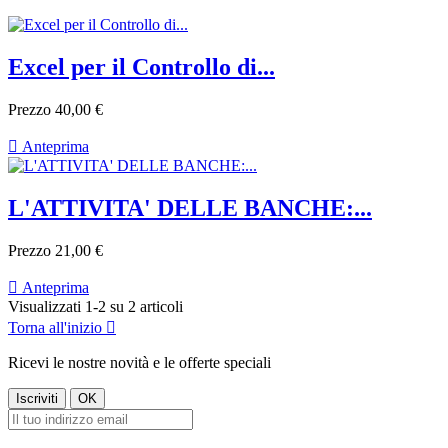
Excel per il Controllo di...
Prezzo
40,00 €

Anteprima
L'ATTIVITA' DELLE BANCHE:...
Prezzo
21,00 €

Anteprima
Visualizzati 1-2 su 2 articoli
Torna all'inizio

Ricevi le nostre novità e le offerte speciali