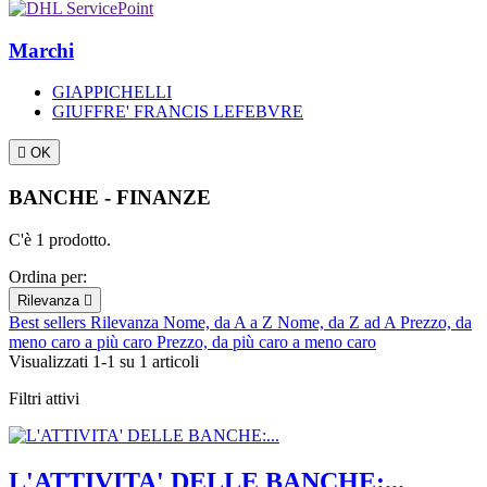
Marchi
GIAPPICHELLI
GIUFFRE' FRANCIS LEFEBVRE

OK
BANCHE - FINANZE
C'è 1 prodotto.
Ordina per:
Rilevanza

Best sellers
Rilevanza
Nome, da A a Z
Nome, da Z ad A
Prezzo, da
meno caro a più caro
Prezzo, da più caro a meno caro
Visualizzati 1-1 su 1 articoli
Filtri attivi
L'ATTIVITA' DELLE BANCHE:...