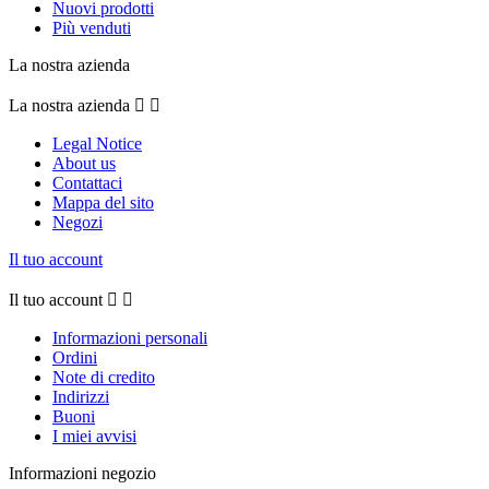
Nuovi prodotti
Più venduti
La nostra azienda
La nostra azienda


Legal Notice
About us
Contattaci
Mappa del sito
Negozi
Il tuo account
Il tuo account


Informazioni personali
Ordini
Note di credito
Indirizzi
Buoni
I miei avvisi
Informazioni negozio