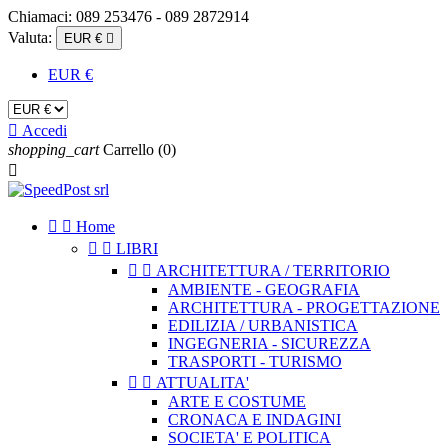
Chiamaci:
089 253476 - 089 2872914
Valuta:
EUR €

EUR €

Accedi
shopping_cart
Carrello
(0)



Home


LIBRI


ARCHITETTURA / TERRITORIO
AMBIENTE - GEOGRAFIA
ARCHITETTURA - PROGETTAZIONE
EDILIZIA / URBANISTICA
INGEGNERIA - SICUREZZA
TRASPORTI - TURISMO


ATTUALITA'
ARTE E COSTUME
CRONACA E INDAGINI
SOCIETA' E POLITICA