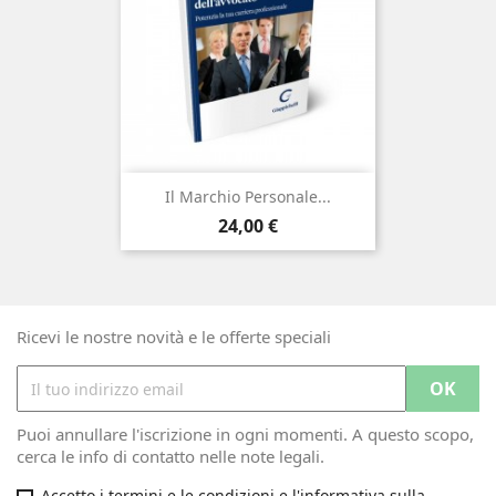
Il Marchio Personale...
Prezzo
24,00 €
Ricevi le nostre novità e le offerte speciali
Puoi annullare l'iscrizione in ogni momenti. A questo scopo,
cerca le info di contatto nelle note legali.
Accetto i termini e le condizioni e l'informativa sulla