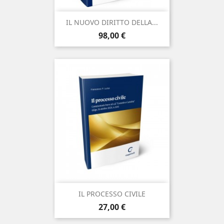
IL NUOVO DIRITTO DELLA...
Prezzo
98,00 €
IL PROCESSO CIVILE
Prezzo
27,00 €