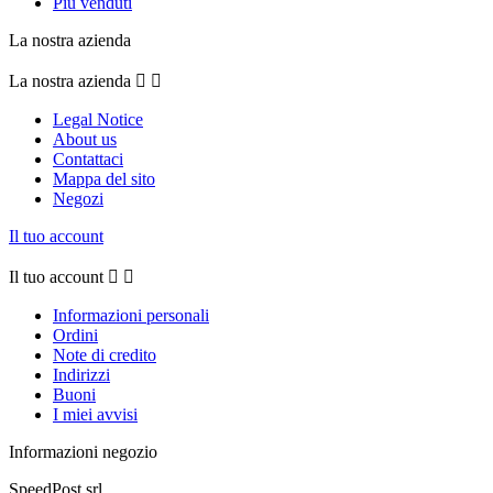
Più venduti
La nostra azienda
La nostra azienda


Legal Notice
About us
Contattaci
Mappa del sito
Negozi
Il tuo account
Il tuo account


Informazioni personali
Ordini
Note di credito
Indirizzi
Buoni
I miei avvisi
Informazioni negozio
SpeedPost srl