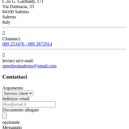
C.so G. Garibaldi, 171
Via Dalmazia, 33
84100 Salerno
Salerno
Italy

Chiamaci:
089 253476 - 089 2872914

Inviaci un'e-mail:
speedpostsalerno@gmail.com
Contattaci
Argomento
Indirizzo email
Documento allegato
opzionale
Messaggio