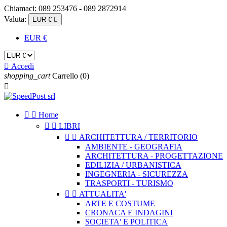
Chiamaci:
089 253476 - 089 2872914
Valuta:
EUR €

EUR €

Accedi
shopping_cart
Carrello
(0)



Home


LIBRI


ARCHITETTURA / TERRITORIO
AMBIENTE - GEOGRAFIA
ARCHITETTURA - PROGETTAZIONE
EDILIZIA / URBANISTICA
INGEGNERIA - SICUREZZA
TRASPORTI - TURISMO


ATTUALITA'
ARTE E COSTUME
CRONACA E INDAGINI
SOCIETA' E POLITICA