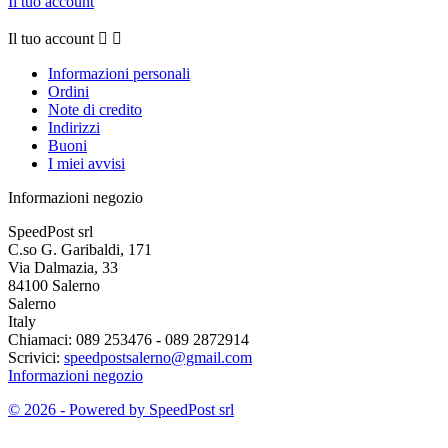
Il tuo account
Il tuo account


Informazioni personali
Ordini
Note di credito
Indirizzi
Buoni
I miei avvisi
Informazioni negozio
SpeedPost srl
C.so G. Garibaldi, 171
Via Dalmazia, 33
84100 Salerno
Salerno
Italy
Chiamaci:
089 253476 - 089 2872914
Scrivici:
speedpostsalerno@gmail.com
Informazioni negozio
© 2026 - Powered by SpeedPost srl