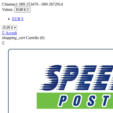
Chiamaci:
089 253476 - 089 2872914
Valuta:
EUR €

EUR €

Accedi
shopping_cart
Carrello
(0)
