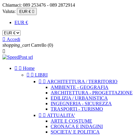
Chiamaci:
089 253476 - 089 2872914
Valuta:
EUR €

EUR €

Accedi
shopping_cart
Carrello
(0)



Home


LIBRI


ARCHITETTURA / TERRITORIO
AMBIENTE - GEOGRAFIA
ARCHITETTURA - PROGETTAZIONE
EDILIZIA / URBANISTICA
INGEGNERIA - SICUREZZA
TRASPORTI - TURISMO


ATTUALITA'
ARTE E COSTUME
CRONACA E INDAGINI
SOCIETA' E POLITICA